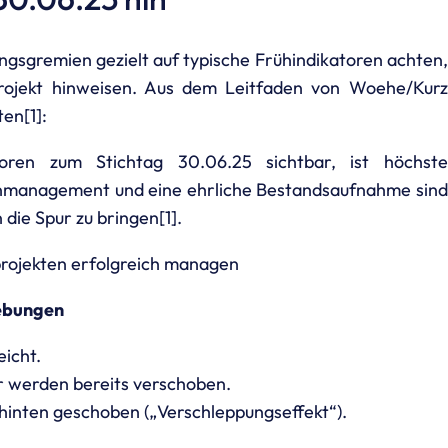
ngsgremien gezielt auf typische Frühindikatoren achten,
Projekt hinweisen. Aus dem Leitfaden von Woehe/Kurz
en[1]:
oren zum Stichtag 30.06.25 sichtbar, ist höchste
enmanagement und eine ehrliche Bestandsaufnahme sind
die Spur zu bringen[1].
lprojekten erfolgreich managen
iebungen
eicht.
 werden bereits verschoben.
inten geschoben („Verschleppungseffekt“).