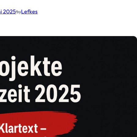
ni 2025
·
Lefkes
by