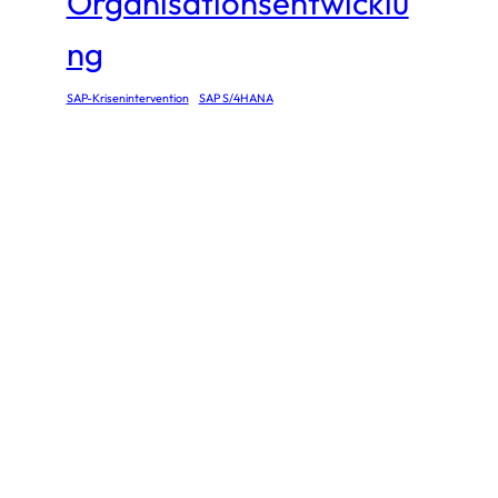
Organisationsentwicklu
ng
SAP-Krisenintervention
SAP S/4HANA