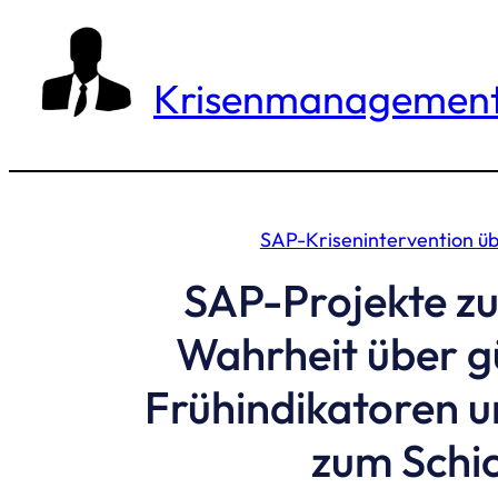
Zum
Inhalt
springen
Krisenmanagement 
SAP-Krisenintervention ü
SAP-Projekte zu
Wahrheit über gü
Frühindikatoren u
zum Schic