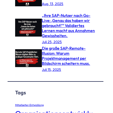
Aug. 13, 2025
„Ihre SAP-Nutzer nach Go-
Live: ‚Genau das haben wir
gebraucht!’“ Validiertes
Lernen macht aus Annahmen
Gewissheiten.
Juli 25, 2025
Die große SAP-Remote-
Illusion: Warum
Projektmanagement per
Bildschirm scheitern muss.
Juli 15, 2025
Tags
Mitarbeiter-Entwicklung